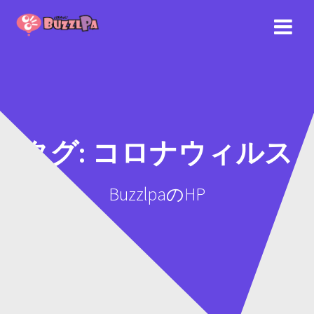
コ
ン
テ
ン
ツ
へ
ス
キ
ッ
タグ:
コロナウィルス
プ
BuzzlpaのHP